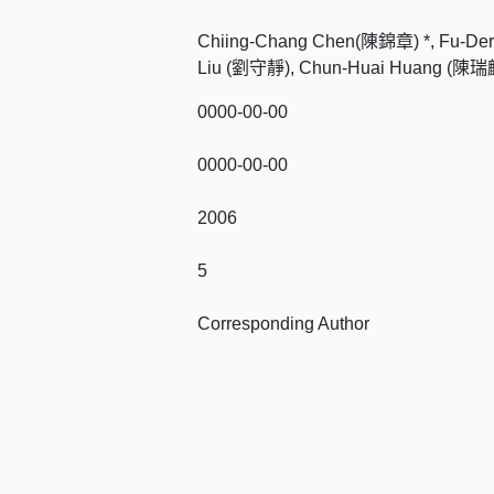
Chiing-Chang Chen(陳錦章) *, Fu-Der
Liu (劉守靜), Chun-Huai Huang (陳瑞
0000-00-00
0000-00-00
2006
5
Corresponding Author