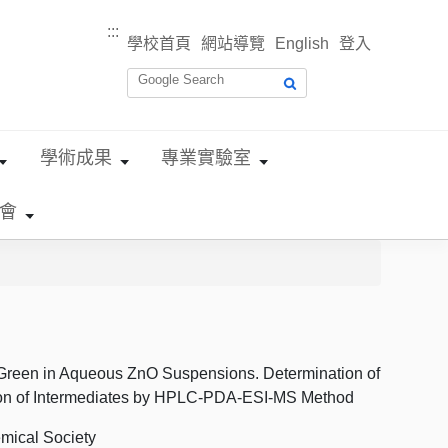
:::
學校首頁
網站導覽
English
登入
學術成果
專業實驗室
會
 Green in Aqueous ZnO Suspensions. Determination of
tion of Intermediates by HPLC-PDA-ESI-MS Method
mical Society