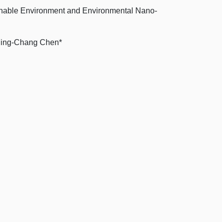
nable Environment and Environmental Nano-
iing-Chang Chen*