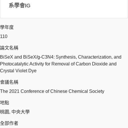
系學會IG
學年度
110
論文名稱
BiSeX and BiSeX/g-C3N4: Synthesis, Characterization, and
Photocatalytic Activity for Removal of Carbon Dioxide and
Crystal Violet Dye
會議名稱
The 2021 Conference of Chinese Chemical Society
地點
桃園, 中央大學
全部作者