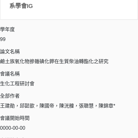
系學會IG
學年度
99
論文名稱
鹼土族氧化物摻雜碘化鉀在生質柴油轉酯化之研究
會議名稱
生化工程研討會
全部作者
王建勛，邱懿歆，陳國帝，陳洸艟，張聰慧，陳錦章*
會議開始時間
0000-00-00