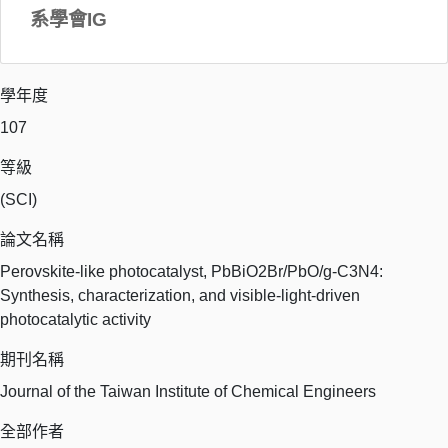
系學會IG
學年度
107
等級
(SCI)
論文名稱
Perovskite-like photocatalyst, PbBiO2Br/PbO/g-C3N4:
Synthesis, characterization, and visible-light-driven
photocatalytic activity
期刊名稱
Journal of the Taiwan Institute of Chemical Engineers
全部作者