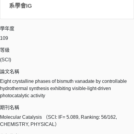
系學會IG
學年度
109
等級
(SCI)
論文名稱
Eight crystalline phases of bismuth vanadate by controllable
hydrothermal synthesis exhibiting visible-light-driven
photocatalytic activity
期刊名稱
Molecular Catalysis （SCI: IF= 5.089, Ranking: 56/162,
CHEMISTRY, PHYSICAL）