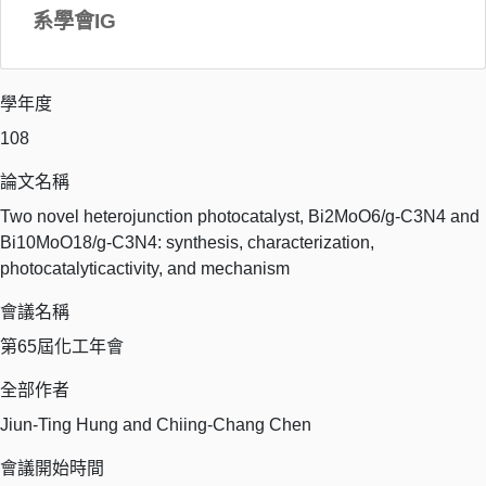
系學會IG
學年度
108
論文名稱
Two novel heterojunction photocatalyst, Bi2MoO6/g-C3N4 and
Bi10MoO18/g-C3N4: synthesis, characterization,
photocatalyticactivity, and mechanism
會議名稱
第65屆化工年會
全部作者
Jiun-Ting Hung and Chiing-Chang Chen
會議開始時間