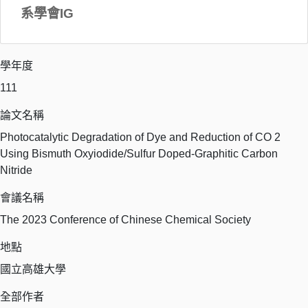
系學會IG
學年度
111
論文名稱
Photocatalytic Degradation of Dye and Reduction of CO 2
Using Bismuth Oxyiodide/Sulfur Doped-Graphitic Carbon
Nitride
會議名稱
The 2023 Conference of Chinese Chemical Society
地點
國立高雄大學
全部作者