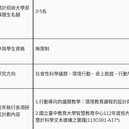
預計招收大學部
3-5
名
專題生名額
參與學生資格
無限制
研究方向
社會性科學議題、環境行動、桌上遊戲、行動
1.
行動導向的議題教學：環境教育課程的設計
近年執行各項研
2.
國立臺中教育大學智慧教育中心
112
年度校
究計劃內容
慧於科學文本建構之實踐
(113C001-A17*)