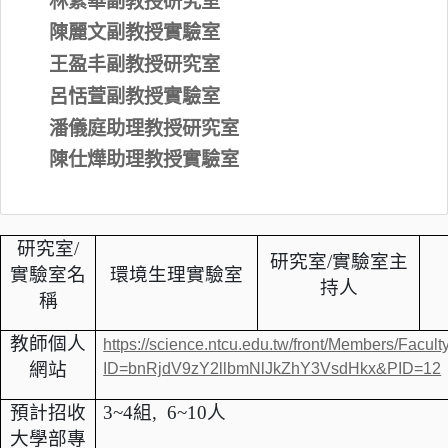
林素華副教授研究室
陳麗文副教授實驗室
王盈丰副教授研究室
呂恬萱副教授實驗室
潘儀庭助理教授研究室
陳仕燁助理教授實驗室
研究室
/
研究室/實驗室主
實驗室名
環境生理實驗室
持人
稱
教師個人
https://science.ntcu.edu.tw/front/Members/Facu
網站
ID=bnRjdV9zY2llbmNlJkZhY3VsdHkx&PID=12
預計招收
3~4
組, 6~10人
大學部專