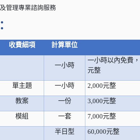
及管理專業諮詢服務
：
收費細項
計算單位
一小時以內免費
一小時
元整
單主題
一小時
2,000
元整
教案
一份
3,000
元整
模組
一套
7,000
元整
半日型
60,000
元整