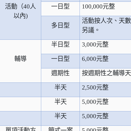
活動（
40
人
一日型
100,000
元整
以內
)
活動按人次、天
多日型
另議。
半日型
3,000
元整
輔導
一日型
6,000
元整
週期性
按週期性之輔導
半天
2,500
元整
半天
5,000
元整
半天
5,000
元整
單項活動方
簡式一案
5,000
元整